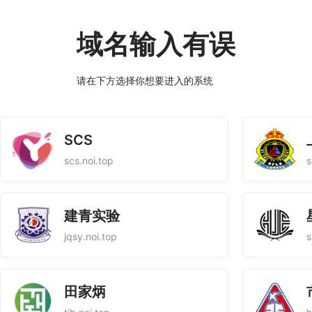
域名输入有误
请在下方选择你想要进入的系统
SCS
scs.noi.top
s
建青实验
jqsy.noi.top
s
田家炳