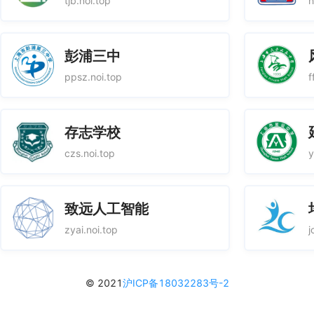
tjb.noi.top
h
彭浦三中
ppsz.noi.top
f
存志学校
czs.noi.top
y
致远人工智能
zyai.noi.top
j
© 2021
沪ICP备18032283号-2